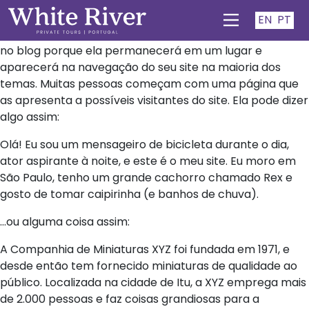
Página de exemplo
EN
PT
Esta é uma página de exemplo. É diferente de um post
no blog porque ela permanecerá em um lugar e
aparecerá na navegação do seu site na maioria dos
temas. Muitas pessoas começam com uma página que
as apresenta a possíveis visitantes do site. Ela pode dizer
algo assim:
Olá! Eu sou um mensageiro de bicicleta durante o dia,
ator aspirante à noite, e este é o meu site. Eu moro em
São Paulo, tenho um grande cachorro chamado Rex e
gosto de tomar caipirinha (e banhos de chuva).
…ou alguma coisa assim:
A Companhia de Miniaturas XYZ foi fundada em 1971, e
desde então tem fornecido miniaturas de qualidade ao
público. Localizada na cidade de Itu, a XYZ emprega mais
de 2.000 pessoas e faz coisas grandiosas para a